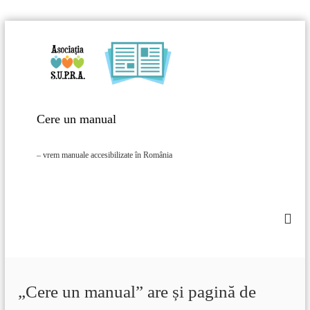
S
k
i
p
t
o
c
Cere un manual
o
n
– vrem manuale accesibilizate în România
t
e
n
t
„Cere un manual” are și pagină de