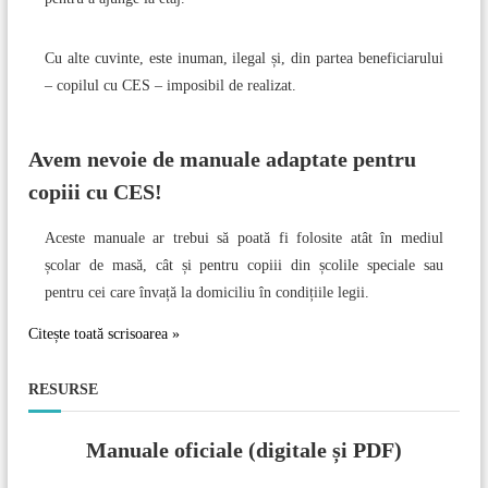
c
Cu alte cuvinte, este inuman, ilegal și, din partea beneficiarului
o
– copilul cu CES – imposibil de realizat.
l
Avem nevoie de manuale adaptate pentru
e
copiii cu CES!
Aceste manuale ar trebui să poată fi folosite atât în mediul
școlar de masă, cât și pentru copiii din școlile speciale sau
pentru cei care învață la domiciliu în condițiile legii.
Citește toată scrisoarea »
RESURSE
Manuale oficiale (digitale și PDF)