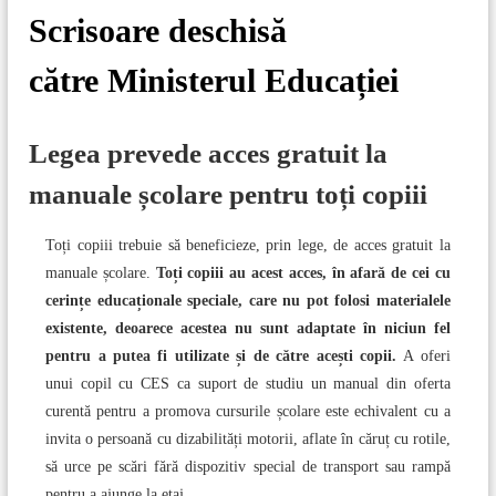
c
r
Scrisoare deschisă
h
g
c
h
către Ministerul Educației
a
f
o
r
r
Legea prevede acces gratuit la
:
e
manuale școlare pentru toți copiii
î
Toți copiii trebuie să beneficieze, prin lege, de acces gratuit la
manuale școlare.
Toți copiii au acest acces, în afară de cei cu
n
cerințe educaționale speciale, care nu pot folosi materialele
existente, deoarece acestea nu sunt adaptate în niciun fel
a
pentru a putea fi utilizate și de către acești copii.
A oferi
r
unui copil cu CES ca suport de studiu un manual din oferta
curentă pentru a promova cursurile școlare este echivalent cu a
t
invita o persoană cu dizabilități motorii, aflate în căruț cu rotile,
să urce pe scări fără dispozitiv special de transport sau rampă
i
pentru a ajunge la etaj.