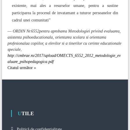
existente, mai ales a resurselor umane, pentru a sustine
participarea la procesul de invatamant a tuturor persoanelor din
cadrul unei comunitati”
—
ORDIN Nr.6552pentru aprobarea Metodologiei privind evaluarea,
asistenta psihoeducationala, orientarea scolara si orientarea
profesionalaa copiilor, a elevilor si a tinerilor cu cerinte educationale
speciale
,
http://cmbrae.ro/2017/upload/OMECTS_6552_2012_metodologie_ev
aluare_psihopedagogica.pdf
Citatul următor »
UTILE
Politică de confidențialitate