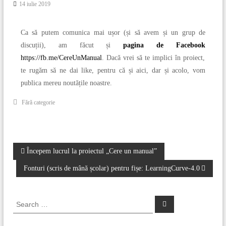
14 iulie 2019
Ca să putem comunica mai ușor (și să avem și un grup de
discuții), am făcut și
pagina de Facebook
https://fb.me/CereUnManual
. Dacă vrei să te implici în proiect,
te rugăm să ne dai like, pentru că și aici, dar și acolo, vom
publica mereu noutățile noastre.
Fără categorie
N
Începem lucrul la proiectul „Cere un manual”
Fonturi (scris de mână școlar) pentru fișe: LearningCurve-4.0
a
v
S
S
e
e
a
i
a
r