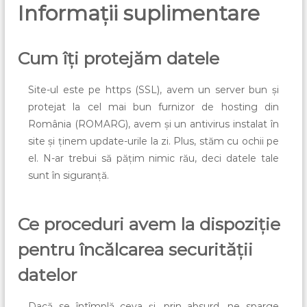
Informații suplimentare
Cum îți protejăm datele
Site-ul este pe https (SSL), avem un server bun și
protejat la cel mai bun furnizor de hosting din
România (ROMARG), avem și un antivirus instalat în
site și ținem update-urile la zi. Plus, stăm cu ochii pe
el. N-ar trebui să pățim nimic rău, deci datele tale
sunt în siguranță.
Ce proceduri avem la dispoziție
pentru încălcarea securității
datelor
Dacă se întîmplă ceva și, prin absurd, ne sparge