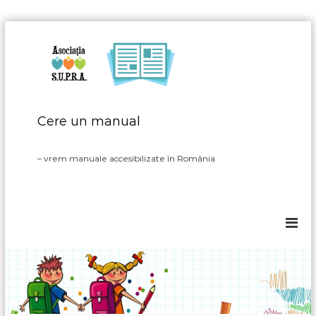
S
k
i
p
t
o
c
Cere un manual
o
n
– vrem manuale accesibilizate în România
t
e
n
t