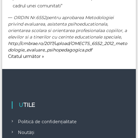
cadrul unei comunitati”
—
ORDIN Nr.6552pentru aprobarea Metodologiei
privind evaluarea, asistenta psihoeducationala,
orientarea scolara si orientarea profesionalaa copiilor, a
elevilor si a tinerilor cu cerinte educationale speciale
,
http://cmbrae.ro/2017/upload/OMECTS_6552_2012_meto
dologie_evaluare_psihopedagogica.pdf
Citatul următor »
UTILE
Politică de confidențialitate
Noutăți