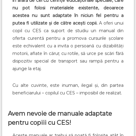
în afară de cei cu cerințe educaționale speciale, care
nu pot folosi materialele existente, deoarece
acestea nu sunt adaptate în niciun fel pentru a
putea fi utilizate și de către acești copii.
A oferi unui
copil cu CES ca suport de studiu un manual din
oferta curentă pentru a promova cursurile școlare
este echivalent cu a invita o persoană cu dizabilități
motorii, aflate în căruț cu rotile, să urce pe scări fără
dispozitiv special de transport sau rampă pentru a
ajunge la etaj.
Cu alte cuvinte, este inuman, ilegal și, din partea
beneficiarului – copilul cu CES – imposibil de realizat.
Avem nevoie de manuale adaptate
pentru copiii cu CES!
Aceste manuale ar trebui să poată fi folosite atât în