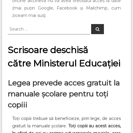
oricine altcineva nu va avea vreodată acces la date
(mai puțin Google, Facebook și Mailchimp, cum
ziceam mai sus).
S
S
e
e
a
a
r
c
r
Scrisoare deschisă
h
c
h
către Ministerul Educației
f
o
r
Legea prevede acces gratuit la
:
manuale școlare pentru toți
copiii
Toți copiii trebuie să beneficieze, prin lege, de acces
gratuit la manuale școlare.
Toți copiii au acest acces,