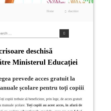
Home
diacritice
S
e
a
r
c
crisoare deschisă
h
ătre Ministerul Educației
egea prevede acces gratuit la
nuale școlare pentru toți copiii
oți copiii trebuie să beneficieze, prin lege, de acces gratuit
a manuale școlare.
Toți copiii au acest acces, în afară de