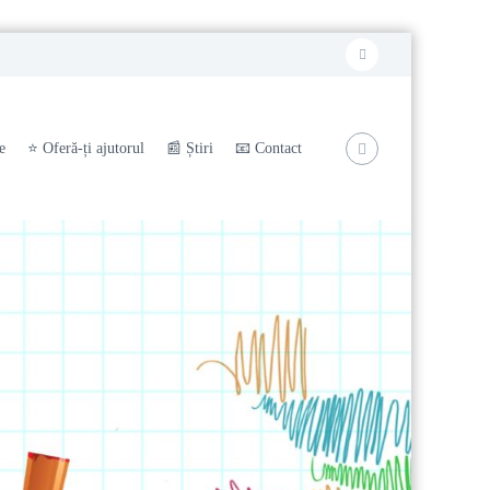
F
a
c
e
⭐️ Oferă-ți ajutorul
📰 Știri
📧 Contact
e
b
o
o
k