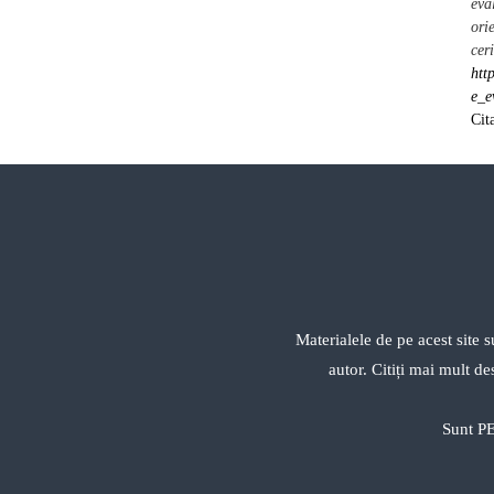
eva
orie
cer
htt
e_e
Cit
Materialele de pe acest site s
autor. Citiți mai mult d
Sunt PE