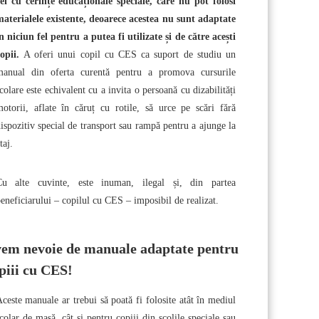
ei cu cerințe educaționale speciale, care nu pot folosi
aterialele existente, deoarece acestea nu sunt adaptate
n niciun fel pentru a putea fi utilizate și de către acești
copii.
A oferi unui copil cu CES ca suport de studiu un
manual din oferta curentă pentru a promova cursurile
colare este echivalent cu a invita o persoană cu dizabilități
otorii, aflate în căruț cu rotile, să urce pe scări fără
ispozitiv special de transport sau rampă pentru a ajunge la
taj.
Cu alte cuvinte, este inuman, ilegal și, din partea
eneficiarului – copilul cu CES – imposibil de realizat.
em nevoie de manuale adaptate pentru
piii cu CES!
ceste manuale ar trebui să poată fi folosite atât în mediul
colar de masă, cât și pentru copiii din școlile speciale sau