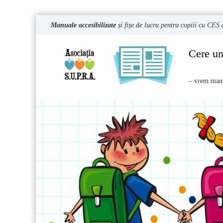
S
Manuale accesibilizate
și fișe de lucru pentru copiii cu CE
k
i
p
Cere u
t
o
– vrem manu
c
o
n
t
e
n
t