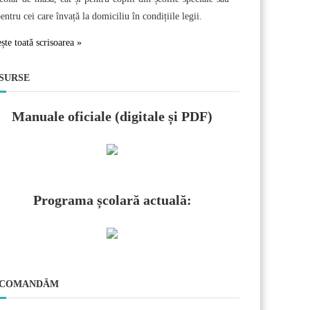
entru cei care învață la domiciliu în condițiile legii.
ește toată scrisoarea »
SURSE
Manuale oficiale (digitale și PDF)
Programa școlară actuală:
COMANDĂM