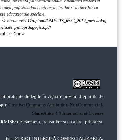
luarea, asistenta psihoeducationala, orientarea scolara si
ntarea profesionalaa copiilor, a elevilor si a tinerilor cu
inte educationale speciale
,
p://cmbrae.ro/2017/upload/OMECTS_6552_2012_metodologi
valuare_psihopedagogica.pdf
atul următor »
unt protejate de legile în vigoare privind drepturile de
espre
Creative Commons Attribution-NonCommercial-
ShareAlike 4.0 International License
RMISE: descărcarea, transmiterea ca atare, printarea.
Este STRICT INTERZISĂ COMERCIALIZAREA.