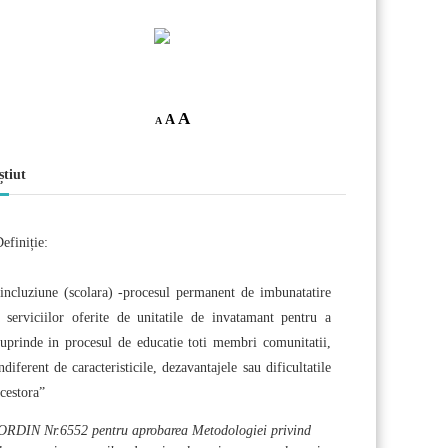
A
A
A
știut
efiniție:
incluziune (scolara) -procesul permanent de imbunatatire
 serviciilor oferite de unitatile de invatamant pentru a
uprinde in procesul de educatie toti membri comunitatii,
ndiferent de caracteristicile, dezavantajele sau dificultatile
cestora”
ORDIN Nr.6552 pentru aprobarea Metodologiei privind