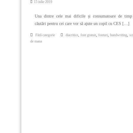
15 iulie 2019
Una dintre cele mai dificile și consumatoare de timp
căutări pentru cei care vor să ajute un copil cu CES […]
,
,
,
,
Fără categorie
diacritice
font gratuit
fonturi
handwriting
sc
de mana