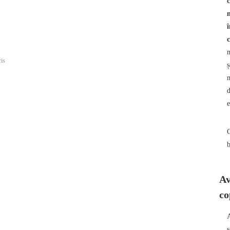
c
m
î
ris
ș
m
d
e
b
Av
co
A
ș