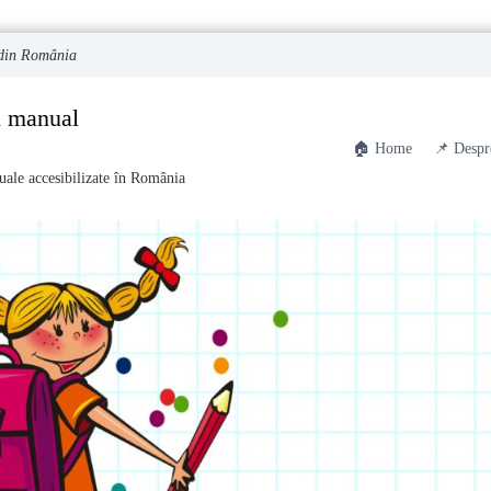
S din România
n manual
🏠 Home
📌 Despr
ale accesibilizate în România