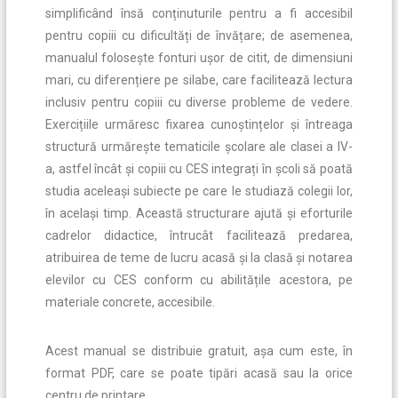
simplificând însă conținuturile pentru a fi accesibil
pentru copiii cu dificultăți de învățare; de asemenea,
manualul folosește fonturi ușor de citit, de dimensiuni
mari, cu diferențiere pe silabe, care facilitează lectura
inclusiv pentru copiii cu diverse probleme de vedere.
Exercițiile urmăresc fixarea cunoștințelor și întreaga
structură urmărește tematicile școlare ale clasei a IV-
a, astfel încât și copiii cu CES integrați în școli să poată
studia aceleași subiecte pe care le studiază colegii lor,
în același timp. Această structurare ajută și eforturile
cadrelor didactice, întrucât facilitează predarea,
atribuirea de teme de lucru acasă și la clasă și notarea
elevilor cu CES conform cu abilitățile acestora, pe
materiale concrete, accesibile.
Acest manual se distribuie gratuit, așa cum este, în
format PDF, care se poate tipări acasă sau la orice
centru de printare.