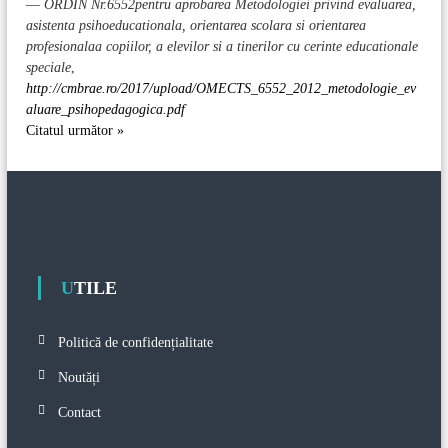
—
ORDIN Nr.6552pentru aprobarea Metodologiei privind evaluarea,
asistenta psihoeducationala, orientarea scolara si orientarea
profesionalaa copiilor, a elevilor si a tinerilor cu cerinte educationale
speciale
,
http://cmbrae.ro/2017/upload/OMECTS_6552_2012_metodologie_ev
aluare_psihopedagogica.pdf
Citatul următor »
UTILE
Politică de confidențialitate
Noutăți
Contact